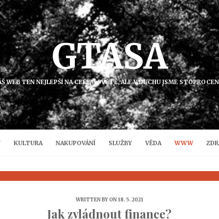
GTASA
NÁŠ WEB TEN NEJLEPŠÍ NA CELÉM SVĚTĚ, ALE V DUCHU JSME STOPROCE
Y
KULTURA
NAKUPOVÁNÍ
SLUŽBY
VĚDA
WWW
ZDR
WRITTEN BY
ON 18. 5. 2021
Jak zvládnout finance?