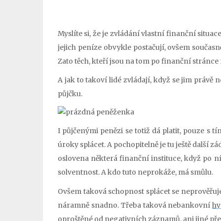
Myslíte si, že je zvládání vlastní finanční situa
jejich peníze obvykle postačují, ovšem současně 
Zato těch, kteří jsou na tom po finanční stránce 
A jak to takoví lidé zvládají, když se jim právě
půjčku.
I půjčenými penězi se totiž dá platit, pouze s 
úroky splácet. A pochopitelně je tu ještě další z
oslovena některá finanční instituce, když po ní
solventnost. A kdo tuto neprokáže, má smůlu.
Ovšem taková schopnost splácet se neprověřuje v
náramně snadno. Třeba taková nebankovní
hy
oproštěné od negativních záznamů, ani jiné předno