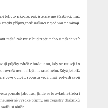
ně tohoto názoru, pak jste zřejmě šťastlivci, jimž
 stačily příjmy, totiž našinci nejednou nemívají.
atit měli? Pak musí buď trpět, nebo si někde vzít
avují půjčky zátěž v budoucnu, kdy se musejí i s
a to rovněž nemusí být nic snadného. Když je totiž
ejprve doložit spoustu věcí, jimiž potvrdí svoji
ka pomalu jako rasi, jinde se to zvládne třeba i
i neúměrně vysoké příjmy, ani registry dlužníků
aději si půjčit.