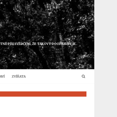
NTNĚ PŘESVĚDČENI, ŽE TAKOVÝ DOOPRAVDY JE.
AVÍ
ZVÍŘATA