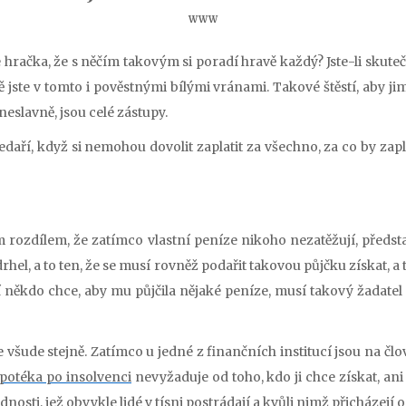
WWW
ce hračka, že s něčím takovým si poradí hravě každý? Jste-li skuteč
jste v tomto i pověstnými bílými vránami. Takové štěstí, aby jim
neslavně, jsou celé zástupy.
 nedaří, když si nemohou dovolit zaplatit za všechno, za co by zapl
tím rozdílem, že zatímco vlastní peníze nikoho nezatěžují, předst
ádrhel, a to ten, že se musí rovněž podařit takovou půjčku získat, 
 někdo chce, aby mu půjčila nějaké peníze, musí takový žadatel n
šude stejně. Zatímco u jedné z finančních institucí jsou na člově
potéka po insolvenci
nevyžaduje od toho, kdo ji chce získat, an
sti, jež obvykle lidé v tísni postrádají a kvůli nimž přicházejí o n