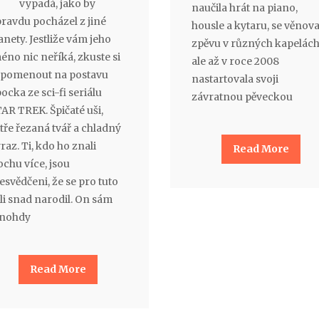
vypadá, jako by
naučila hrát na piano,
ravdu pocházel z jiné
housle a kytaru, se věnova
anety. Jestliže vám jeho
zpěvu v různých kapelách
éno nic neříká, zkuste si
ale až v roce 2008
pomenout na postavu
nastartovala svoji
ocka ze sci-fi seriálu
závratnou pěveckou
AR TREK. Špičaté uši,
tře řezaná tvář a chladný
raz. Ti, kdo ho znali
Read More
ochu více, jsou
esvědčeni, že se pro tuto
li snad narodil. On sám
nohdy
Read More