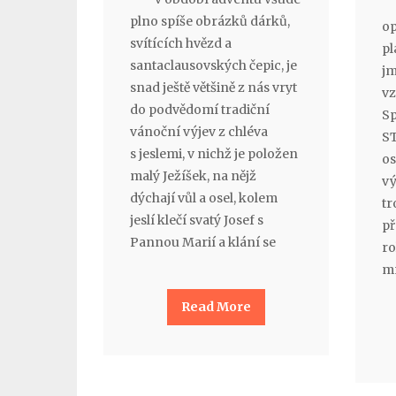
plno spíše obrázků dárků,
op
svítících hvězd a
pl
santaclausovských čepic, je
jm
snad ještě většině z nás vryt
vz
do podvědomí tradiční
Sp
vánoční výjev z chléva
ST
s jeslemi, v nichž je položen
os
malý Ježíšek, na nějž
vý
dýchají vůl a osel, kolem
tr
jeslí klečí svatý Josef s
př
Pannou Marií a klání se
ro
m
Read More