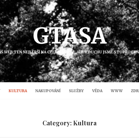
GTASA
NÁŠ WEB TEN NEJLEPŠÍ NA CELÉM SVĚTĚ, ALE V DUCHU JSME STOPROCE
Y
KULTURA
NAKUPOVÁNÍ
SLUŽBY
VĚDA
WWW
ZDR
Category: Kultura