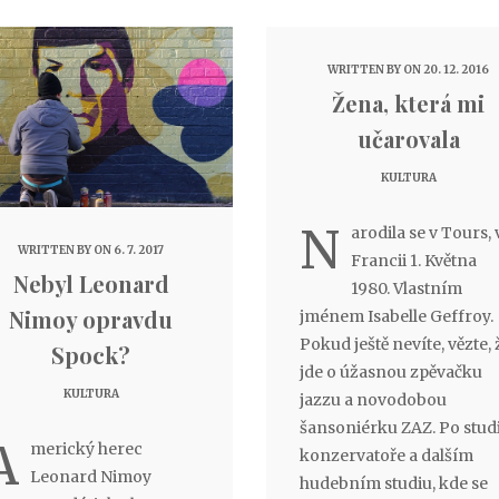
WRITTEN BY
ON 20. 12. 2016
Žena, která mi
učarovala
KULTURA
N
arodila se v Tours, 
WRITTEN BY
ON 6. 7. 2017
Francii 1. Května
Nebyl Leonard
1980. Vlastním
Nimoy opravdu
jménem Isabelle Geffroy.
Pokud ještě nevíte, vězte, 
Spock?
jde o úžasnou zpěvačku
KULTURA
jazzu a novodobou
šansoniérku ZAZ. Po stud
A
merický herec
konzervatoře a dalším
Leonard Nimoy
hudebním studiu, kde se