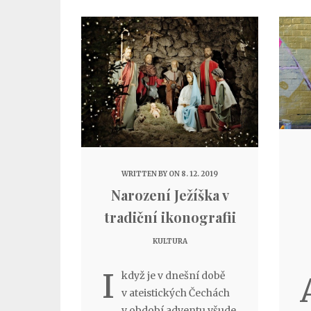
WRITTEN BY
ON 8. 12. 2019
Narození Ježíška v
tradiční ikonografii
KULTURA
I
když je v dnešní době
v ateistických Čechách
v období adventu všude