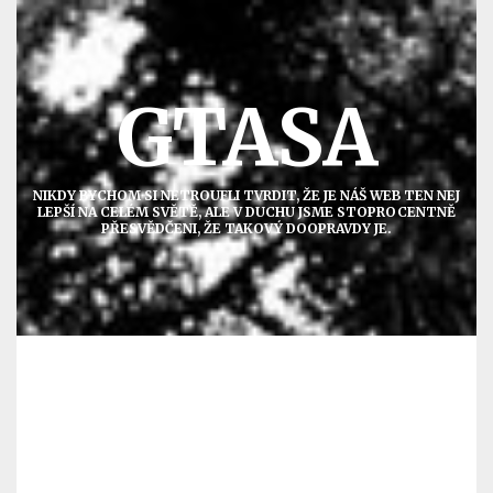
Přejít
k
obsahu
GTASA
NIKDY BYCHOM SI NETROUFLI TVRDIT, ŽE JE NÁŠ WEB TEN NEJ
LEPŠÍ NA CELÉM SVĚTĚ, ALE V DUCHU JSME STOPROCENTNĚ
PŘESVĚDČENI, ŽE TAKOVÝ DOOPRAVDY JE.