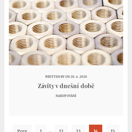
WRITTEN BY
ON 20. 6. 2020
Závity v dnešní době
NAKUPOVÁNÍ
…
Prev
1
12
13
14
15