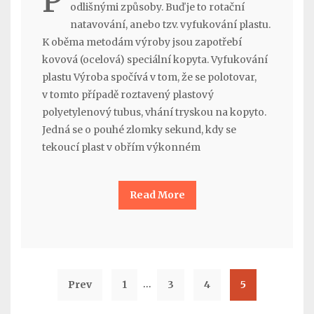
P
odlišnými způsoby. Buď je to rotační
natavování, anebo tzv. vyfukování plastu.
K oběma metodám výroby jsou zapotřebí
kovová (ocelová) speciální kopyta. Vyfukování
plastu Výroba spočívá v tom, že se polotovar,
v tomto případě roztavený plastový
polyetylenový tubus, vhání tryskou na kopyto.
Jedná se o pouhé zlomky sekund, kdy se
tekoucí plast v obřím výkonném
Read More
…
Prev
1
3
4
5