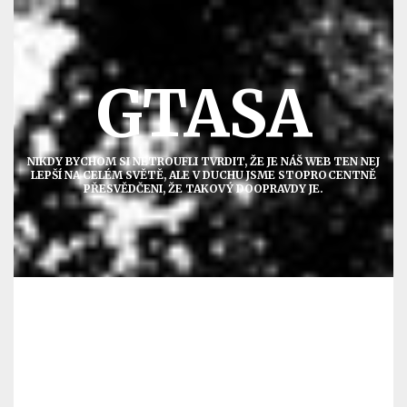
Přejít
k
obsahu
GTASA
NIKDY BYCHOM SI NETROUFLI TVRDIT, ŽE JE NÁŠ WEB TEN NEJ
LEPŠÍ NA CELÉM SVĚTĚ, ALE V DUCHU JSME STOPROCENTNĚ
PŘESVĚDČENI, ŽE TAKOVÝ DOOPRAVDY JE.