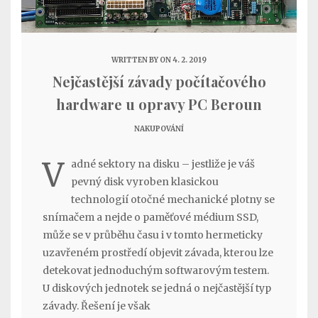
WRITTEN BY
ON 4. 2. 2019
Nejčastější závady počítačového
hardware u opravy PC Beroun
NAKUPOVÁNÍ
V
adné sektory na disku – jestliže je váš
pevný disk vyroben klasickou
technologií otočné mechanické plotny se
snímačem a nejde o paměťové médium SSD,
může se v průběhu času i v tomto hermeticky
uzavřeném prostředí objevit závada, kterou lze
detekovat jednoduchým softwarovým testem.
U diskových jednotek se jedná o nejčastější typ
závady. Řešení je však