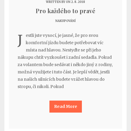
WRITTEN BY
ON 2. 8. 2018
Pro každého to pravé
NAKUPOVÁNÍ
J
estli jste vysocí, je jasné, že pro svou
komfortní jízdu budete potřebovat víc
místa nad hlavou. Nestyďte se při jeho
nákupu chtít vyzkoušet i zadní sedadla. Pokud
za volantem bude sedávat i někdo jiný z rodiny,
možná využijete i tuto část. Je lepší vědět, jestli
na našich silnicích budete vrážet hlavou do
stropu, či nikoli. Pokud
Read More